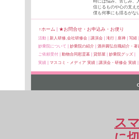
時には悩み、苦しみ、
信じるものや心の支え
僕も何事にも揺るがな
↑ホーム
|
★お問合せ・お申込み・お便り
活動 |
新人研修,会社研修会
|
講演会
|
滝行
|
座禅
|
写経
妙乗院について |
妙乗院の紹介
|
酒井圓弘住職紹介・著
ご依頼受付 |
動物合同慰霊墓
|
貸部屋
|
妙乗院グッズ
|
実績 |
マスコミ・メディア 実績
|
講演会・研修会 実績
ス
に