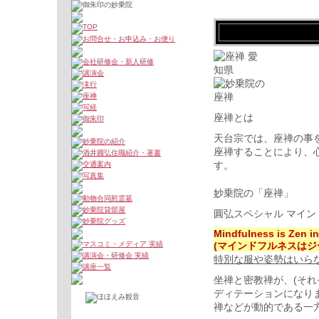
座禅とは
天台宗では、座禅の事
座禅することにより、
す。
妙乗院の「座禅」
圓弘スペシャル マイ
Mindfulness is Zen in
(マインドフルネスは
特別な服や姿勢はいら
坐禅と密教禅が、(そ
ディテーションになり
禅などが動的である一