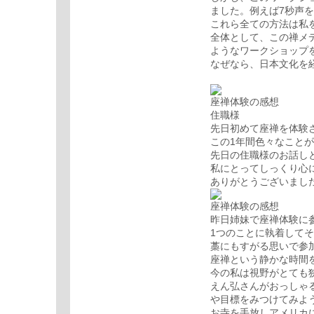
ました。例えば7秒声
これら全ての方法は私
全体として、この禅メ
ようなワークショップ
なぜなら、日本文化を
座禅体験の感想
住職様
先日初めて座禅を体験
この1年間色々なこと
先日の住職様のお話し
私にとってしっくり心
ありがとうございまし
座禅体験の感想
昨日姉妹で座禅体験に参
1つのことに執着して
藁にもすがる思いで参
座禅という静かな時間
今の私は視野がとても
えん弘さんがおっしゃ
や目標をみつけてみよ
お寺を手放しアメリカ