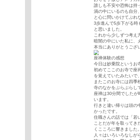
誰しも不安や恐怖は持
渦の中にいるのも自分
と心に問いかけてぶれ
3歩進んで5歩下がる
と思いました。
これから少しずつ考え
暗闇の中にいた私に、
本当にありがとうござ
座禅体験の感想
今日は妙乗院というお
初めてここのお寺で座
を覚えていたみたいで
またこのお寺には四季
寺のなかをぶらぶらし
座禅は30分間でした
います。
行きと違い帰りは頭の
かったです。
住職さんの話では「若
ことだが年を取ってき
くこころに響きました
人々はいろいろなしが