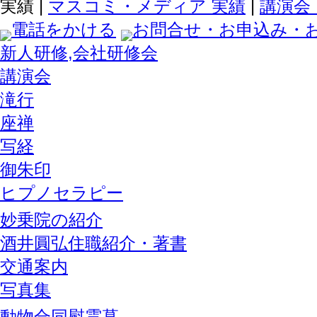
実績 |
マスコミ・メディア 実績
|
講演会
電話をかける
お問合せ・お申込み・
新人研修,会社研修会
講演会
滝行
座禅
写経
御朱印
ヒプノセラピー
妙乗院の紹介
酒井圓弘住職紹介・著書
交通案内
写真集
動物合同慰霊墓