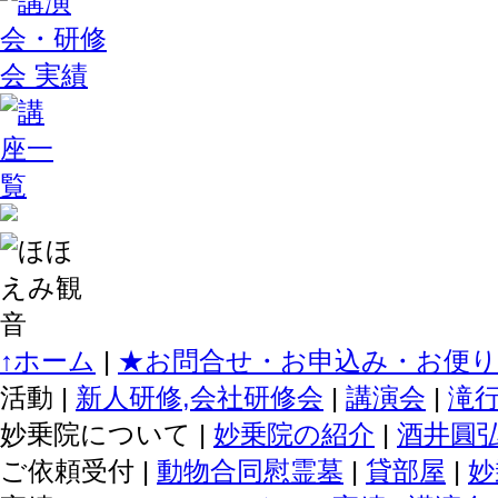
↑ホーム
|
★お問合せ・お申込み・お便り
活動 |
新人研修,会社研修会
|
講演会
|
滝
妙乗院について |
妙乗院の紹介
|
酒井圓
ご依頼受付 |
動物合同慰霊墓
|
貸部屋
|
妙