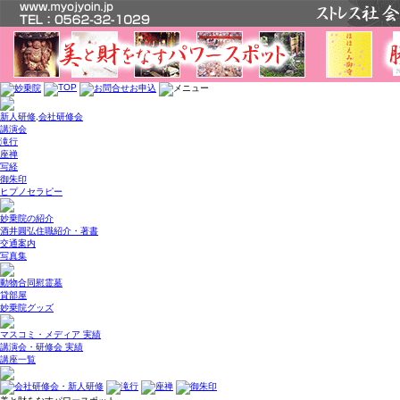
新人研修,会社研修会
講演会
滝行
座禅
写経
御朱印
ヒプノセラピー
妙乗院の紹介
酒井圓弘住職紹介・著書
交通案内
写真集
動物合同慰霊墓
貸部屋
妙乗院グッズ
マスコミ・メディア 実績
講演会・研修会 実績
講座一覧